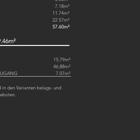
7.18m²
11.74m²
22.57m²
57.60m²
.46m²
15,79m²
46,88m²
ZUGANG
7.07m²
in den Varianten belags- und
ngeboten.