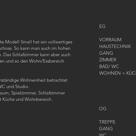
EG
VORRAUM
ste Modell Small hat ein vollwertiges
HAUSTECHNIK
schoss. So kann man auch im hohen
GANG
n. Das Schlafzimmer kann aber auch
ZIMMER
nen und so den Wohn/Essbereich
BAD/ WC
WOHNEN + KÜC
nständige Wohneinheit betrachtet
WC und Studio.
raum, Spielzimmer, Schlafzimmer
t Küche und Wohnbereich.
OG
TREPPE
GANG
WC