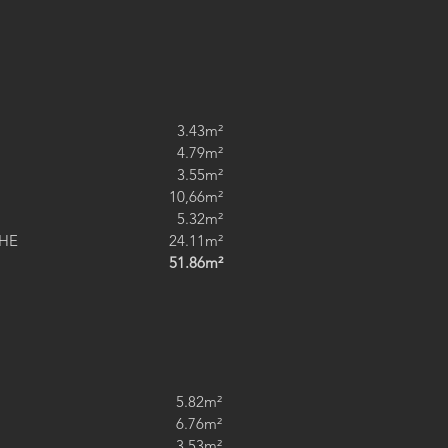
3.43m²
4.79m²
3.55m²
10,66m²
5.32m²
HE
24.11m²
51.86m²
5.82m²
6.76m²
3.53m²