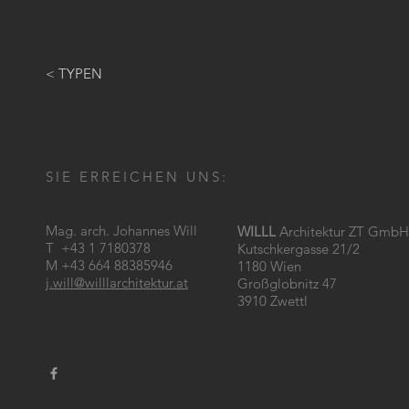
< TYPEN
SIE ERREICHEN UNS:
Mag. arch. Johannes Will
WILLL
Architektur ZT GmbH
T +43 1 7180378
Kutschkergasse 21/2
M +43 664 88385946
1180 Wien
j.will@willlarchitektur.at
Großglobnitz 47
3910 Zwettl